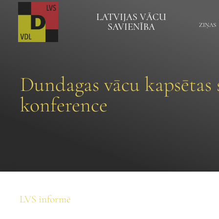
LATVIJAS VĀCU
SAVIENĪBA
ZIŅAS
Dundagas vācu kapsētas s
konference
LVS informē