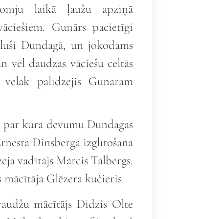
domju laikā ļaužu apziņā
vāciešiem. Gunārs pacietīgi
cēluši Dundagā, un jokodams
un vēl daudzas vāciešu celtās
 vēlāk palīdzējis Gunāram
rs, par kura devumu Dundagas
rnesta Dinsberga izglītošanā
eja vadītājs Mārcis Tālbergs.
 mācītāja Glēzera kučieris.
audžu mācītājs Didzis Olte