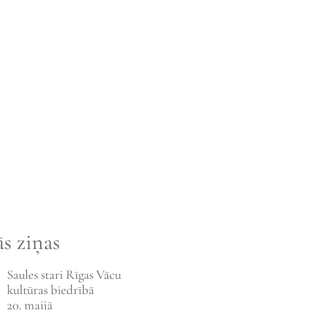
s ziņas
Saules stari Rīgas Vācu
kultūras biedrībā
20. maijā