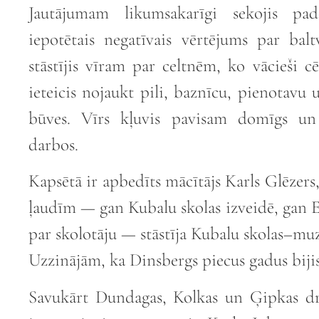
Jautājumam likumsakarīgi sekojis pa
iepotētais negatīvais vērtējums par balt
stāstījis vīram par celtnēm, ko vācieši 
ieteicis nojaukt pili, baznīcu, pienotavu 
būves. Vīrs kļuvis pavisam domīgs un
darbos.
Kapsētā ir apbedīts mācītājs Karls Glēze
ļaudīm — gan Kubalu skolas izveidē, gan E
par skolotāju — stāstīja Kubalu skolas–muz
Uzzinājām, ka Dinsbergs piecus gadus bijis
Savukārt Dundagas, Kolkas un Ģipkas dr