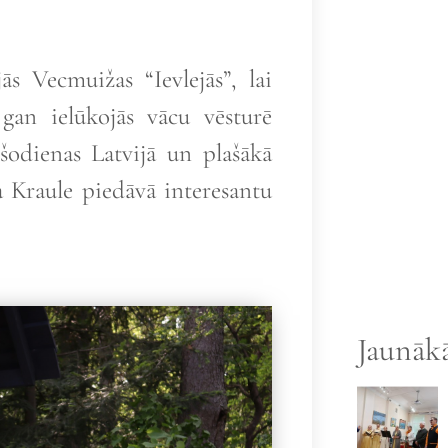
ās Vecmuižas “Ievlejās”, lai
 gan ielūkojās vācu vēsturē
odienas Latvijā un plašākā
Kraule piedāvā interesantu
Jaunākā