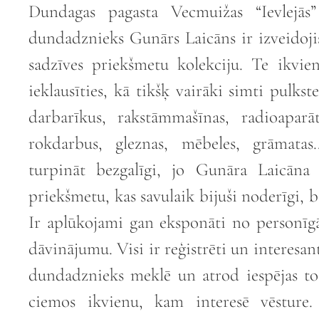
Dundagas pagasta Vecmuižas “Ievlejās
dundadznieks Gunārs Laicāns ir izveidoji
sadzīves priekšmetu kolekciju. Te ikvie
ieklausīties, kā tikšķ vairāki simti pulkst
darbarīkus, rakstāmmašīnas, radioaparā
rokdarbus, gleznas, mēbeles, grāmata
turpināt bezgalīgi, jo Gunāra Laicāna
priekšmetu, kas savulaik bijuši noderīgi, b
Ir aplūkojami gan eksponāti no personīgā
dāvinājumu. Visi ir reģistrēti un interesant
dundadznieks meklē un atrod iespējas tos
ciemos ikvienu, kam interesē vēsture.