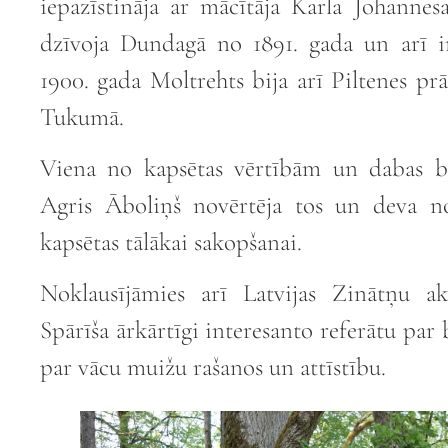
iepazīstināja ar mācītāja Karla Johannes
dzīvoja Dundagā no 1891. gada un arī ir
1900. gada Moltrehts bija arī Piltenes p
Tukumā.
Viena no kapsētas vērtībām un dabas b
Agris Āboliņš novērtēja tos un deva no
kapsētas tālākai sakopšanai.
Noklausījāmies arī Latvijas Zinātņu a
Spārīša ārkārtīgi interesanto referātu par
par vācu muižu rašanos un attīstību.