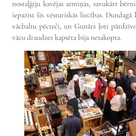
nostaļģiju kavējas atmiņās, savukārt bērni 
iepazīst šīs vēsturiskās liecības. Dundagā b
vācbaltu pēcteči, un Gunārs ļoti pārdzīv
vācu draudzes kapsēta bija nesakopta.