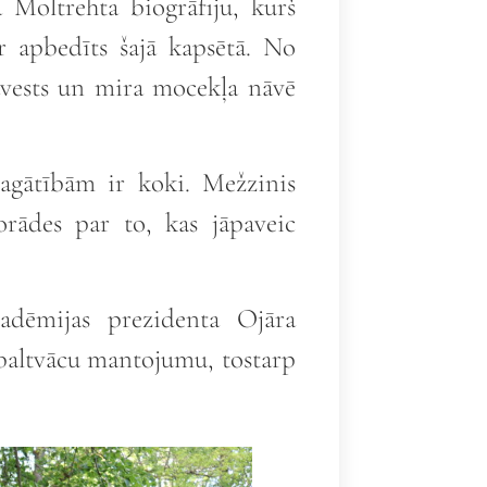
a Moltrehta biogrāfiju, kurš
 apbedīts šajā kapsētā. No
rāvests un mira mocekļa nāvē
agātībām ir koki. Mežzinis
rādes par to, kas jāpaveic
kadēmijas prezidenta Ojāra
 baltvācu mantojumu, tostarp