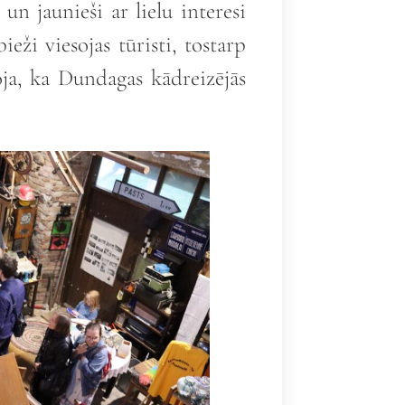
un jaunieši ar lielu interesi
ieži viesojas tūristi, tostarp
oja, ka Dundagas kādreizējās