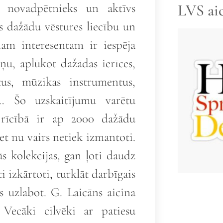
” novadpētnieks un aktīvs
LVS ai
s dažādu vēstures liecību un
nam interesentam ir iespēja
eņu, aplūkot dažādas ierīces,
tus, mūzikas instrumentus,
s… Šo uzskaitījumu varētu
 rīcībā ir ap 2000 dažādu
et nu vairs netiek izmantoti.
s kolekcijas, gan ļoti daudz
i izkārtoti, turklāt darbīgais
 uzlabot. G. Laicāns aicina
 Vecāki cilvēki ar patiesu