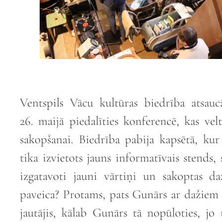
Ventspils Vācu kultūras biedrība atsau
26. maijā piedalīties konferencē, kas ve
sakopšanai. Biedrība pabija kapsētā, ku
tika izvietots jauns informatīvais stends, 
izgatavoti jauni vārtiņi un sakoptas d
paveica? Protams, pats Gunārs ar dažiem 
jautājis, kālab Gunārs tā nopūloties, jo