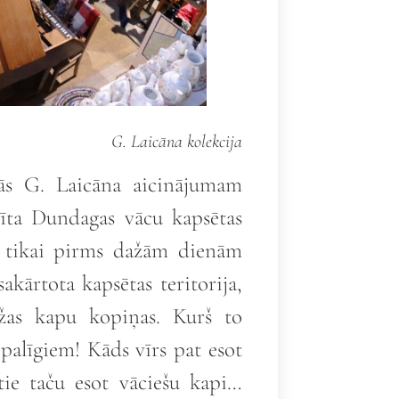
G. Laicāna kolekcija
cās G. Laicāna aicinājumam
ltīta Dundagas vācu kapsētas
r tikai pirms dažām dienām
sakārtota kapsētas teritorija,
ažas kapu kopiņas. Kurš to
palīgiem! Kāds vīrs pat esot
 tie taču esot vāciešu kapi…