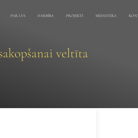
PAR LVS
DARBĪBA
PROJEKTI
MEDIATĒKA
KON
akopšanai veltīta