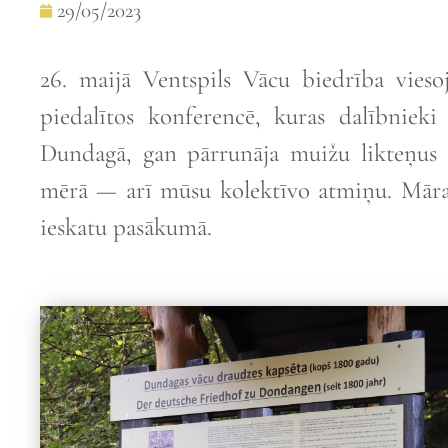
29/05/2023
26. maijā Ventspils Vācu biedrība viesoj
piedalītos konferencē, kuras dalībnieki
Dundagā, gan pārrunāja muižu likteņus š
mērā — arī mūsu kolektīvo atmiņu. Māra 
ieskatu pasākumā.