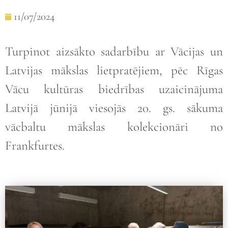
11/07/2024
Turpinot aizsākto sadarbību ar Vācijas un
Latvijas mākslas lietpratējiem, pēc Rīgas
Vācu kultūras biedrības uzaicinājuma
Latvijā jūnijā viesojās 20. gs. sākuma
vācbaltu mākslas kolekcionāri no
Frankfurtes.