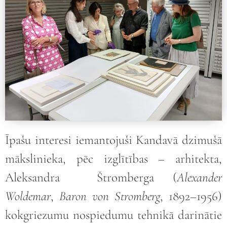
Īpašu interesi iemantojuši Kandavā dzimušā
mākslinieka, pēc izglītības – arhitekta,
Aleksandra Štromberga (
Alexander
Woldemar
,
Baron von Stromberg
, 1892–1956)
kokgriezumu nospiedumu tehnikā darinātie