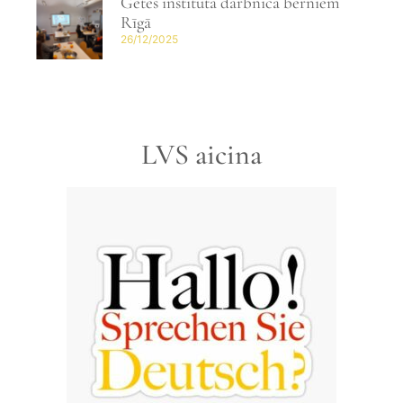
Gētes institūta darbnīca bērniem
Rīgā
26/12/2025
LVS aicina