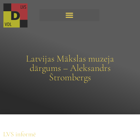
Latvijas Mākslas muzeja
dārgums – Aleksandrs
Štrombergs
LVS informē