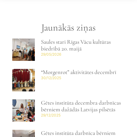
Jaunākās ziņas
Saules stari Rīgas Vācu kultūras
biedrībā 20. maijā
29/05/2026
“Morgenrot” aktivitātes decembrī
30/12/2025
Gētes institūta decembra darbnīcas
bērniem dažādās Latvijas pilsētās
29/12/2025
Gētes institūta darbnīca bērniem