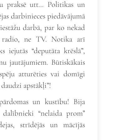
u praksē utt… Politikas un
dējas darbinieces piedāvājumā
s iestāžu darbā, par ko nekad
 radio, ne TV. Notika arī
s iejutās “deputāta krēslā”,
u jautājumiem. Būtiskākais
spēju atturēties vai domīgi
 daudzi apstākļi”!
 pārdomas un kustību! Bija
 dalībnieki “nelaida prom”
ejas, strīdējās un mācījās