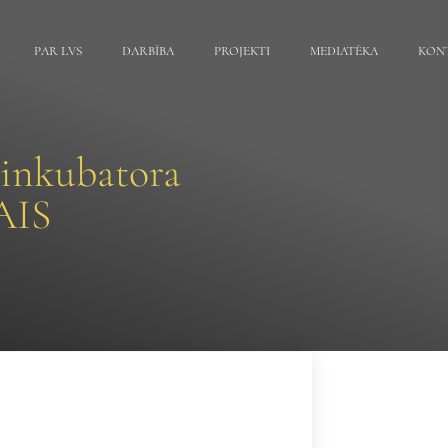
PAR LVS
DARBĪBA
PROJEKTI
MEDIATĒKA
KON
 inkubatora
AIS