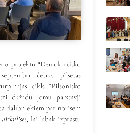
teno projektu “Demokrātisko
eptembrī četrās pilsētās
urpinājās cikls “Pilsonisko
etri dažādu jomu pārstāvji
kta dalībniekiem par norisēm
u
aizkulisēs
, lai labāk izprastu