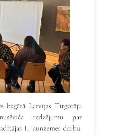
s bagātā Latvijas Tirgotāju
anusēviča redzējumu par
adītājas I. Jaunzemes darbu,