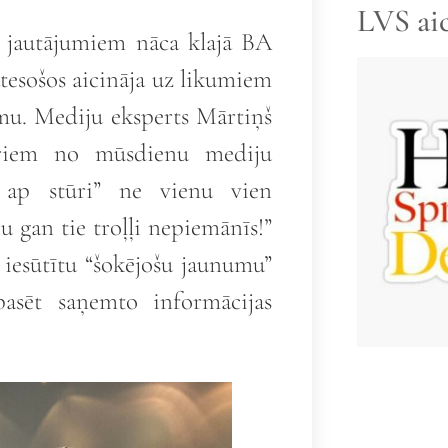
LVS ai
a jautājumiem nāca klajā BA
ātesošos aicināja uz likumiem
zmu. Mediju eksperts Mārtiņš
ēriem no mūsdienu mediju
 ap stūri” ne vienu vien
u gan tie troļļi nepiemānīs!”
 iesūtītu “šokējošu jaunumu”
pasēt saņemto informācijas