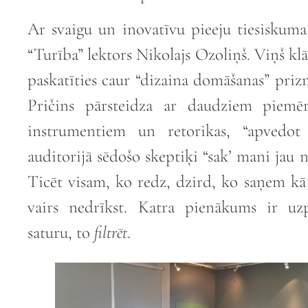
Ar svaigu un inovatīvu pieeju tiesiskum
“Turība” lektors Nikolajs Ozoliņš. Viņš kl
paskatīties caur “dizaina domāšanas” pri
Pričins pārsteidza ar daudziem piem
instrumentiem un retorikas, “apvedot
auditorijā sēdošo skeptiķi “sak’ mani jau n
Ticēt visam, ko redz, dzird, ko saņem kā
vairs nedrīkst. Katra pienākums ir uz
saturu, to
filtrēt
.