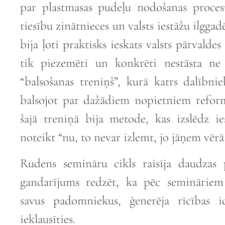
par plastmasas pudeļu nodošanas proces
tiesību zinātnieces un valsts iestāžu ilgga
bija ļoti praktisks ieskats valsts pārvalde
tik piezemēti un konkrēti nestāsta ne
“balsošanas treniņš”, kurā katrs dalībniek
balsojot par dažādiem nopietniem reform
šajā treniņā bija metode, kas izslēdz ie
noteikt “nu, to nevar izlemt, jo jāņem vērā
Rudens semināru cikls raisīja daudzas
gandarījums redzēt, ka pēc semināriem
savus padomniekus, ģenerēja rīcības id
ieklausīties.