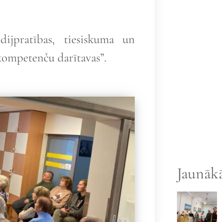
ijpratības, tiesiskuma un
 kompetenču darītavas”.
Jaunākā