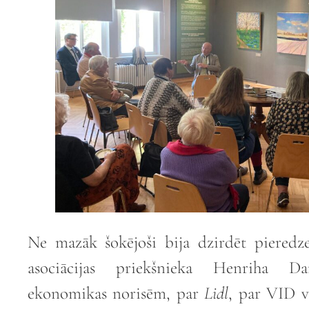
Ne mazāk šokējoši bija dzirdēt pieredze
asociācijas priekšnieka Henriha D
ekonomikas norisēm, par
Lidl
, par VID v