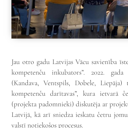
Jau otro gadu Latvijas Vācu savienība īs
kompetenču inkubators”. 2022. gada s
(Kandava, Ventspils, Dobele, Liepāja) t
kompetenču darītavas”, kura ietvarā č
(projekta padomnieki) diskutēja ar proje
Latvijā, kā arī sniedza ieskatu četru jom
valstī notiekošos procesus.