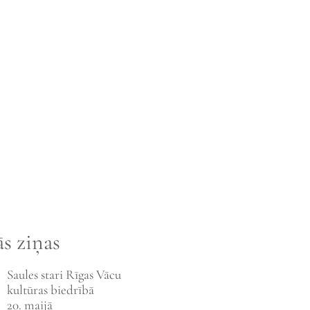
s ziņas
Saules stari Rīgas Vācu
kultūras biedrībā
20. maijā