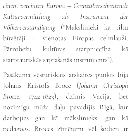
einem vereinten Europa – Grenzüberschreitende
Kulturvermittlung als Instrument der
Völkerverständigung
(“Mākslinieki kā tiltu
būvētāji – vienotas Eiropas celmlauži.
Pārrobežu kultūras starpniecība kā
starptautiskās saprašanās instruments”).
Pasākuma vēsturiskais atskaites punkts bija
Johans Kristofs Broce (
Johann Christoph
Brotze
, 1742-1823), dzimis Vācijā, bet
nozīmīgu mūža daļu pavadījis Rīgā, kur
darbojies gan kā mākslinieks, gan kā
pedagogs. Broces zīmējumi vēl šodien ir