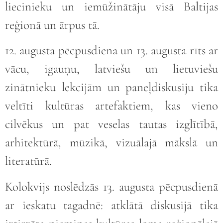
liecinieku un iemūžinātāju visā Baltijas
reģionā un ārpus tā.
12. augusta pēcpusdiena un 13. augusta rīts ar
vācu, igauņu, latviešu un lietuviešu
zinātnieku lekcijām un paneļdiskusiju tika
veltīti kultūras artefaktiem, kas vieno
cilvēkus un pat veselas tautas izglītībā,
arhitektūrā, mūzikā, vizuālajā mākslā un
literatūrā.
Kolokvijs noslēdzās 13. augusta pēcpusdienā
ar ieskatu tagadnē: atklātā diskusijā tika