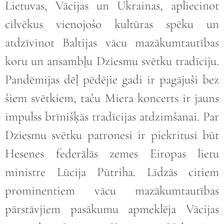
Lietuvas, Vācijas un Ukrainas, apliecinot
cilvēkus vienojošo kultūras spēku un
atdzīvinot Baltijas vācu mazākumtautības
koru un ansambļu Dziesmu svētku tradīciju.
Pandēmijas dēļ pēdējie gadi ir pagājuši bez
šiem svētkiem, taču Miera koncerts ir jauns
impulss brīnišķās tradīcijas atdzimšanai. Par
Dziesmu svētku patronesi ir piekritusi būt
Hesenes federālās zemes Eiropas lietu
ministre Lūcija Pūtriha. Līdzās citiem
prominentiem vācu mazākumtautības
pārstāvjiem pasākumu apmeklēja Vācijas