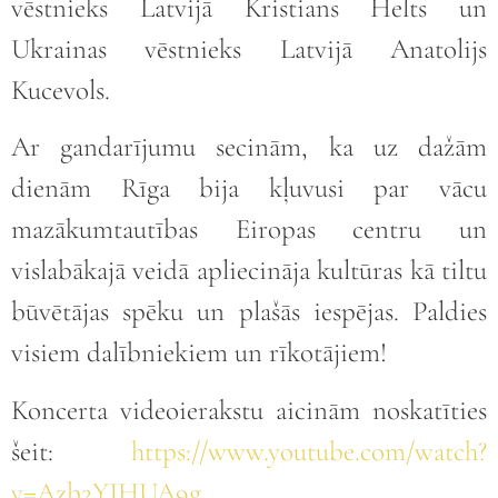
vēstnieks Latvijā Kristians Helts un
Ukrainas vēstnieks Latvijā Anatolijs
Kucevols.
Ar gandarījumu secinām, ka uz dažām
dienām Rīga bija kļuvusi par vācu
mazākumtautības Eiropas centru un
vislabākajā veidā apliecināja kultūras kā tiltu
būvētājas spēku un plašās iespējas. Paldies
visiem dalībniekiem un rīkotājiem!
Koncerta videoierakstu aicinām noskatīties
šeit:
https://www.youtube.com/watch?
v=Azb2YJHUA9g