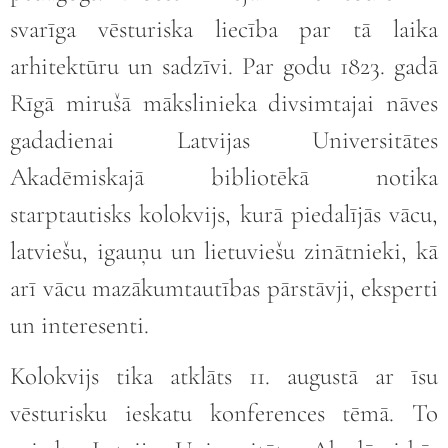
svarīga vēsturiska liecība par tā laika
arhitektūru un sadzīvi. Par godu 1823. gadā
Rīgā mirušā mākslinieka divsimtajai nāves
gadadienai Latvijas Universitātes
Akadēmiskajā bibliotēkā notika
starptautisks kolokvijs, kurā piedalījās vācu,
latviešu, igauņu un lietuviešu zinātnieki, kā
arī vācu mazākumtautības pārstāvji, eksperti
un interesenti.
Kolokvijs tika atklāts 11. augustā ar īsu
vēsturisku ieskatu konferences tēmā. To