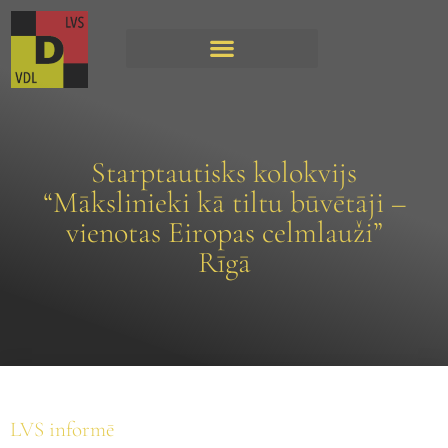
Starptautisks kolokvijs
“Mākslinieki kā tiltu būvētāji –
vienotas Eiropas celmlauži”
Rīgā
LVS informē