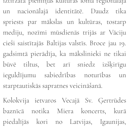
iztirzāta piemiņas kultūras loma reģionālajā
un nacionālajā identitātē. Daudz tika
spriests par mākslas un kultūras, tostarp
mediju, nozīmi mūsdienās trijās ar Vāciju
cieši saistītajās Baltijas valstīs. Broce jau 19.
gadsimtā pierādīja, ka mākslinieki ne tikai
būvē tiltus, bet arī sniedz izšķirīgu
ieguldījumu sabiedrības noturības un
starptautiskās sapratnes veicināšanā.
Kolokvija ietvaros Vecajā Sv. Ģertrūdes
baznīcā notika Miera koncerts, kurā
piedalījās kori no Latvijas, Igaunijas,