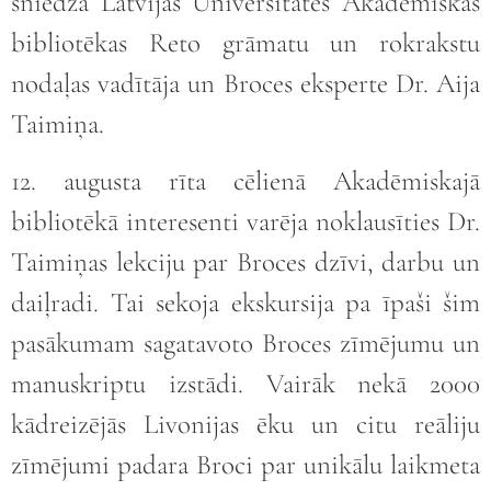
sniedza Latvijas Universitātes Akadēmiskās
bibliotēkas Reto grāmatu un rokrakstu
nodaļas vadītāja un Broces eksperte Dr. Aija
Taimiņa.
12. augusta rīta cēlienā Akadēmiskajā
bibliotēkā interesenti varēja noklausīties Dr.
Taimiņas lekciju par Broces dzīvi, darbu un
daiļradi. Tai sekoja ekskursija pa īpaši šim
pasākumam sagatavoto Broces zīmējumu un
manuskriptu izstādi. Vairāk nekā 2000
kādreizējās Livonijas ēku un citu reāliju
zīmējumi padara Broci par unikālu laikmeta