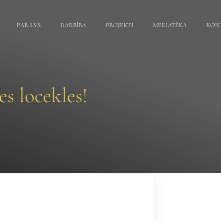
PAR LVS
DARBĪBA
PROJEKTI
MEDIATĒKA
KON
s locekles!