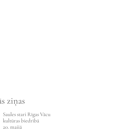
s ziņas
Saules stari Rīgas Vācu
kultūras biedrībā
20. maijā