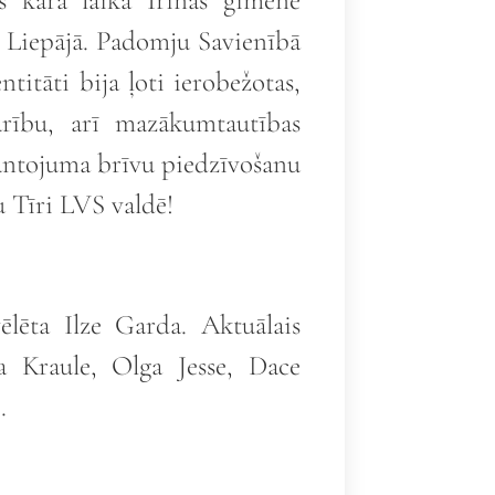
s kara laikā Irinas ģimene
ās Liepājā. Padomju Savienībā
titāti bija ļoti ierobežotas,
karību, arī mazākumtautības
mantojuma brīvu piedzīvošanu
 Tīri LVS valdē!
ēlēta Ilze Garda. Aktuālais
a Kraule, Olga Jesse, Dace
.