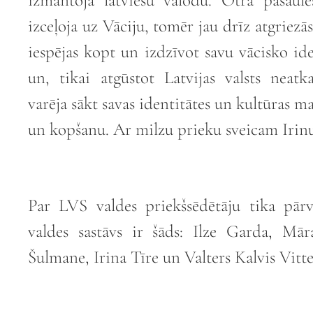
izmantoja latviešu valodu. Otrā pasaule
izceļoja uz Vāciju, tomēr jau drīz atgriez
iespējas kopt un izdzīvot savu vācisko iden
un, tikai atgūstot Latvijas valsts neat
varēja sākt savas identitātes un kultūras 
un kopšanu. Ar milzu prieku sveicam Irinu
Par LVS valdes priekšsēdētāju tika pārv
valdes sastāvs ir šāds: Ilze Garda, Mār
Šulmane, Irina Tīre un Valters Kalvis Vitte