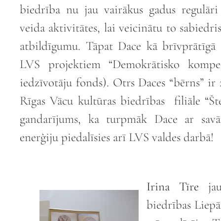
biedrība nu jau vairākus gadus regulāri
veida aktivitātes, lai veicinātu to sabiedri
atbildīgumu. Tāpat Dace kā brīvprātīgā 
LVS projektiem “Demokrātisko kompet
iedzīvotāju fonds). Otrs Daces “bērns” ir 
Rīgas Vācu kultūras biedrības filiāle “Št
gandarījums, ka turpmāk Dace ar savā
enerģiju piedalīsies arī LVS valdes darbā!
Irina Tīre
jau
biedrības Liepā