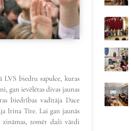
jā LVS biedru sapulce, kuras
ni, gan ievēlētas divas jaunas
as biedrības vadītāja Dace
a Irina Tīre. Lai gan jaunās
i zināmas, tomēr daži vārdi