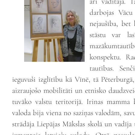
arī vadītāja. 
darbojas Vācu 
nejaušība, bet 
stāstu var la
mazākumtaut
konspektu. Ra
tautības. Senč
ieguvuši izglītību kā Vīnē, tā Pēterburgā,
aizraujošo mobilitāti un etnisko daudzveid
tuvāko valstu teritorijā. Irinas mamma 
valoda bija viena no saziņas valodām, sa
strādāja Liepājas Mākslas skolā un vadīj