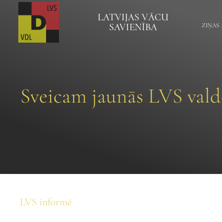
LATVIJAS VĀCU
SAVIENĪBA
ZIŅAS
Sveicam jaunās LVS valde
LVS informē