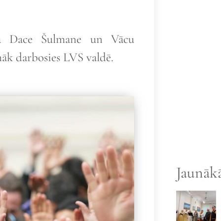
āja Dace Šulmane un Vācu
māk darbosies LVS valdē.
Jaunākā