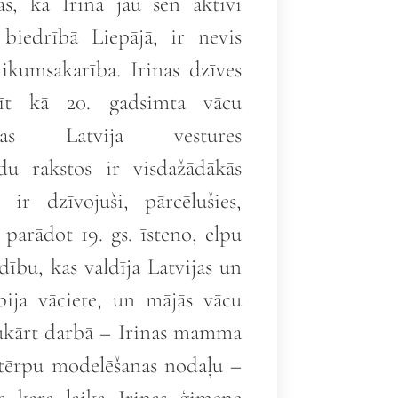
Tas, ka Irina jau sen aktīvi
biedrībā Liepājā, ir nevis
likumsakarība. Irinas dzīves
sīt kā 20. gadsimta vācu
ības Latvijā vēstures
du rakstos ir visdažādākās
i ir dzīvojuši, pārcēlušies,
 parādot 19. gs. īsteno, elpu
ību, kas valdīja Latvijas un
bija vāciete, un mājās vācu
vukārt darbā – Irinas mamma
a tērpu modelēšanas nodaļu –