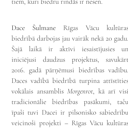
tiem, kuri biedru rindās ir nesen.
Dace Šulmane
Rīgas Vācu kultūra
biedrībā darbojas jau vairāk nekā 20 gadu
Šajā laikā ir aktīvi iesaistījusies u
iniciējusi daudzus projektus, savukār
2016. gadā pārņēmusi biedrības vadību
Daces vadībā biedrībā turpina attīstītie
vokālais ansamblis
Morgenrot
, kā arī vis
tradicionālie biedrības pasākumi, tač
īpaši tuvi Dacei ir pilsonisko sabiedrīb
veicinoši projekti – Rīgas Vācu kultūra