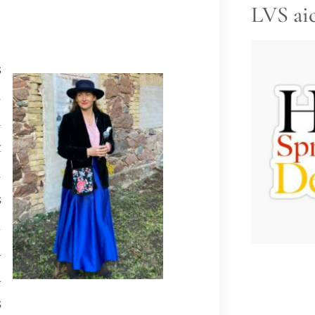
LVS ai
s
.
n
t
.
s
i
u
u
s