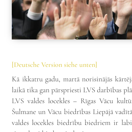
[Deutsche Version siehe unten]
Kā ikkatru gadu, martā norisinājās kārtē
laikā tika gan pārspriesti LVS darbības plā
LVS valdes locekles – Rīgas Vācu kultūr
Šulmane un Vācu biedrības Liepājā vadītāj
valdes locekles biedrību biedriem ir lab