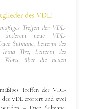
glieder des VDL!
lmäßiges Treffen der VDL-
er anderem neue VDL-
Dace Šulmane, Leiterin des
Irina Tīre, Leiterin des
ar Worte über die neuen
lmäßiges Treffen der VDL-
ne des VDL erörtert und zwei
t wurden – Dace Šulmane,