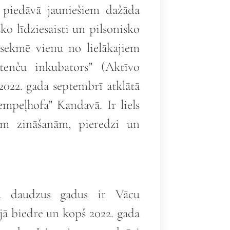
 piedāvā jauniešiem dažāda
sko līdziesaisti un pilsonisko
sekmē vienu no lielākajiem
enču inkubators” (Aktīvo
2022. gada septembrī atklātā
empeļhofa” Kandavā. Ir liels
m zināšanām, pieredzi un
 daudzus gadus ir Vācu
jā biedre un kopš 2022. gada