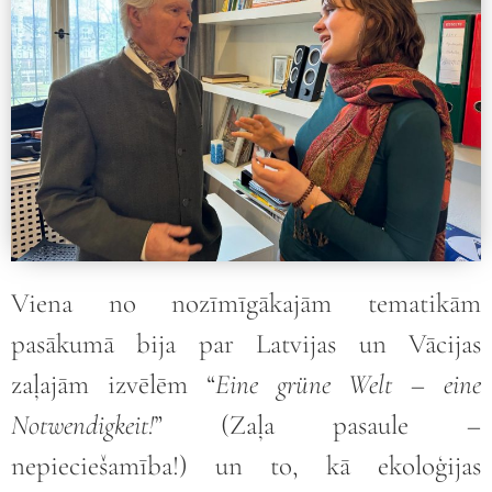
Viena no nozīmīgākajām tematikām
pasākumā bija par Latvijas un Vācijas
zaļajām izvēlēm “
Eine grüne Welt – eine
Notwendigkeit!
” (Zaļa pasaule –
nepieciešamība!) un to, kā ekoloģijas