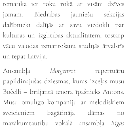
tematika iet roku rokā ar visām dzīves
jomām. Biedrības jauniešu sekcijas
dalībnieki dalījās ar savu viedokli par
kultūras un izglītības aktualitātēm, tostarp
vācu valodas izmantošanu studijās ārvalstīs
un tepat Latvijā.
Ansambļa
Morgenrot
repertuāru
papildinājušas dziesmas, kurās izceļas mūsu
Bočelli – briljantā tenora īpašnieks Antons.
Mūsu omulīgo kompāniju ar melodiskiem
sveicieniem bagātināja dāmas no
mazākumtautību vokālā ansambļa
Rīgas