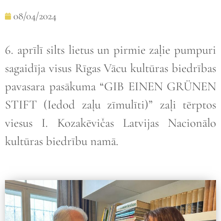
08/04/2024
6. aprīlī silts lietus un pirmie zaļie pumpuri
sagaidīja visus Rīgas Vācu kultūras biedrības
pavasara pasākuma “GIB EINEN GRÜNEN
STIFT (Iedod zaļu zīmulīti)” zaļi tērptos
viesus I. Kozakēvičas Latvijas Nacionālo
kultūras biedrību namā.