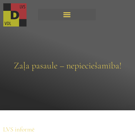
Zaļa pasaule – nepieciešamība!
LVS informē