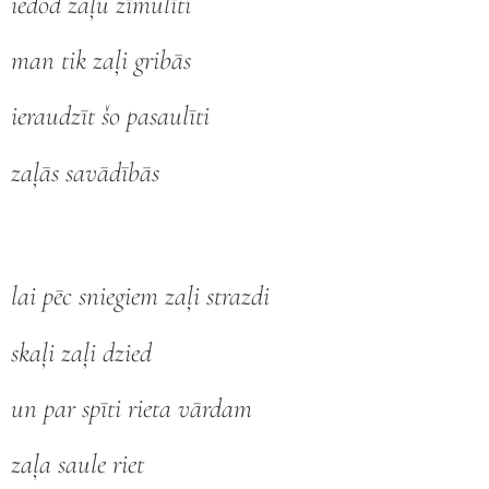
iedod zaļu zīmulīti
man tik zaļi gribās
ieraudzīt šo pasaulīti
zaļās savādībās
lai pēc sniegiem zaļi strazdi
skaļi zaļi dzied
un par spīti rieta vārdam
zaļa saule riet