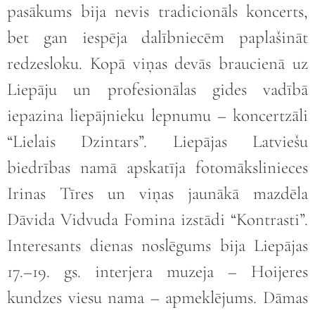
pasākums bija nevis tradicionāls koncerts,
bet gan iespēja dalībniecēm paplašināt
redzesloku. Kopā viņas devās braucienā uz
Liepāju un profesionālas gides vadībā
iepazina liepājnieku lepnumu – koncertzāli
“Lielais Dzintars”. Liepājas Latviešu
biedrības namā apskatīja fotomākslinieces
Irinas Tīres un viņas jaunākā mazdēla
Dāvida Vidvuda Fomina izstādi “Kontrasti”.
Interesants dienas noslēgums bija Liepājas
17.–19. gs. interjera muzeja – Hoijeres
kundzes viesu nama – apmeklējums. Dāmas