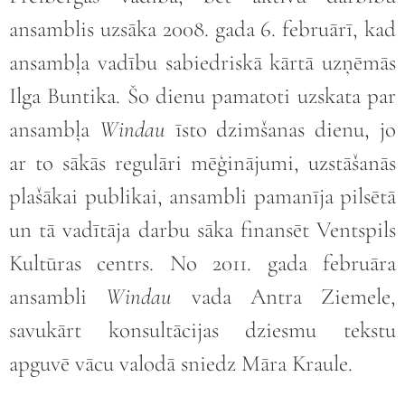
ansamblis uzsāka 2008. gada 6. februārī, kad
ansambļa vadību sabiedriskā kārtā uzņēmās
Ilga Buntika. Šo dienu pamatoti uzskata par
ansambļa
Windau
īsto dzimšanas dienu, jo
ar to sākās regulāri mēģinājumi, uzstāšanās
plašākai publikai, ansambli pamanīja pilsētā
un tā vadītāja darbu sāka finansēt Ventspils
Kultūras centrs. No 2011. gada februāra
ansambli
Windau
vada Antra Ziemele,
savukārt konsultācijas dziesmu tekstu
apguvē vācu valodā sniedz Māra Kraule.