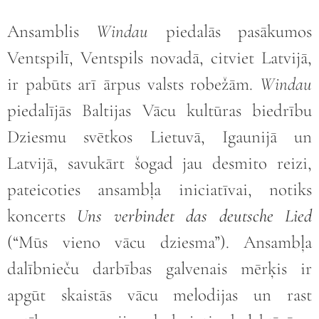
Ansamblis
Windau
piedalās pasākumos
Ventspilī, Ventspils novadā, citviet Latvijā,
ir pabūts arī ārpus valsts robežām.
Windau
piedalījās Baltijas Vācu kultūras biedrību
Dziesmu svētkos Lietuvā, Igaunijā un
Latvijā, savukārt šogad jau desmito reizi,
pateicoties ansambļa iniciatīvai, notiks
koncerts
Uns verbindet das deutsche Lied
(“Mūs vieno vācu dziesma”). Ansambļa
dalībnieču darbības galvenais mērķis ir
apgūt skaistās vācu melodijas un rast