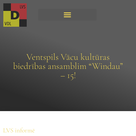
Ventspils Vācu kultūras
biedrības ansamblim “Windau”
– 15!
LVS informē