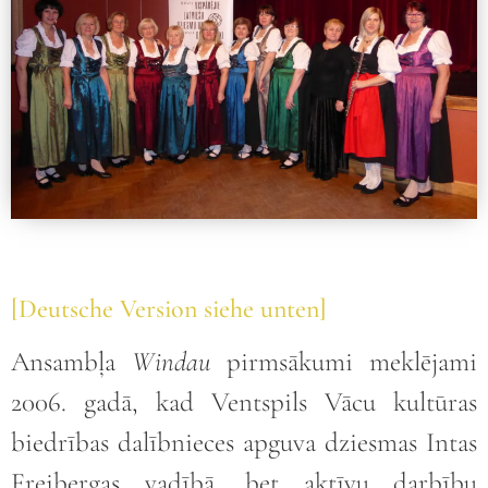
[Deutsche Version siehe unten]
Ansambļa
Windau
pirmsākumi meklējami
2006. gadā, kad Ventspils Vācu kultūras
biedrības dalībnieces apguva dziesmas Intas
Freibergas vadībā, bet aktīvu darbību