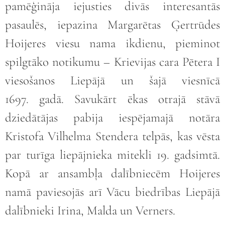
pamēģināja iejusties divās interesantās
pasaulēs, iepazina Margarētas Ģertrūdes
Hoijeres viesu nama ikdienu, pieminot
spilgtāko notikumu – Krievijas cara Pētera I
viesošanos Liepājā un šajā viesnīcā
1697. gadā. Savukārt ēkas otrajā stāvā
dziedātājas pabija iespējamajā notāra
Kristofa Vilhelma Stendera telpās, kas vēsta
par turīga liepājnieka mitekli 19. gadsimtā.
Kopā ar ansambļa dalībniecēm Hoijeres
namā paviesojās arī Vācu biedrības Liepājā
dalībnieki Irina, Malda un Verners.