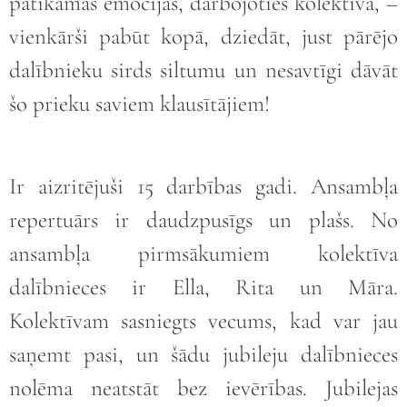
patīkamas emocijas, darbojoties kolektīvā, –
vienkārši pabūt kopā, dziedāt, just pārējo
dalībnieku sirds siltumu un nesavtīgi dāvāt
šo prieku saviem klausītājiem!
Ir aizritējuši 15 darbības gadi. Ansambļa
repertuārs ir daudzpusīgs un plašs. No
ansambļa pirmsākumiem kolektīva
dalībnieces ir Ella, Rita un Māra.
Kolektīvam sasniegts vecums, kad var jau
saņemt pasi, un šādu jubileju dalībnieces
nolēma neatstāt bez ievērības. Jubilejas