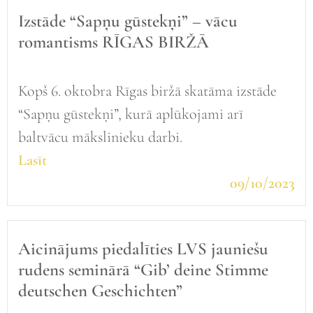
Izstāde “Sapņu gūstekņi” – vācu
romantisms RĪGAS BIRŽĀ
Kopš 6. oktobra Rīgas biržā skatāma izstāde
“Sapņu gūstekņi”, kurā aplūkojami arī
baltvācu mākslinieku darbi.
Lasīt
09/10/2023
Aicinājums piedalīties LVS jauniešu
rudens seminārā “Gib’ deine Stimme
deutschen Geschichten”