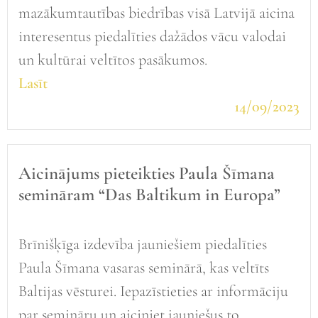
mazākumtautības biedrības visā Latvijā aicina
interesentus piedalīties dažādos vācu valodai
un kultūrai veltītos pasākumos.
Lasīt
14/09/2023
Aicinājums pieteikties Paula Šīmana
semināram “Das Baltikum in Europa”
Brīnišķīga izdevība jauniešiem piedalīties
Paula Šīmana vasaras seminārā, kas veltīts
Baltijas vēsturei. Iepazīstieties ar informāciju
par semināru un aiciniet jauniešus to