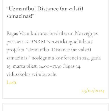
“Uzmanību! Distance (ar valsti)
samazinās!”
Rīgas Vācu kultūras biedrība un Norvēģijas
partneris CBNRM Networking ielūdz uz
projekta “Uzmanību! Distance (ar valsti)
samazinās!” noslēguma konferenci 2024. gada
15. martā plkst. 14.00–17.30 Rīgas 34.
vidusskolas svinību zālē.
Lasīt
23/02/2024