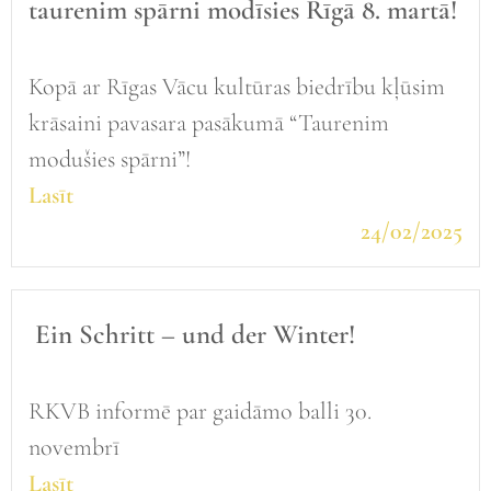
taurenim spārni modīsies Rīgā 8. martā!
Kopā ar Rīgas Vācu kultūras biedrību kļūsim
krāsaini pavasara pasākumā “Taurenim
modušies spārni”!
Lasīt
24/02/2025
Ein Schritt – und der Winter!
RKVB informē par gaidāmo balli 30.
novembrī
Lasīt