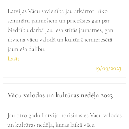
Latvijas Vācu savienība jau atkārtoti rīko
semināru jauniešiem un priecāsies gan par
biedrību darbā jau iesaistītās jaunatnes, gan
ikviena vācu valodā un kultūrā ieinteresētā
jaunieša dalību.
Lasīt
19/09/2023
Vācu valodas un kultūras nedēļa 2023
Jau otro gadu Latvijā norisināsies Vācu valodas
un kultūras nedēļa, kuras laikā vācu