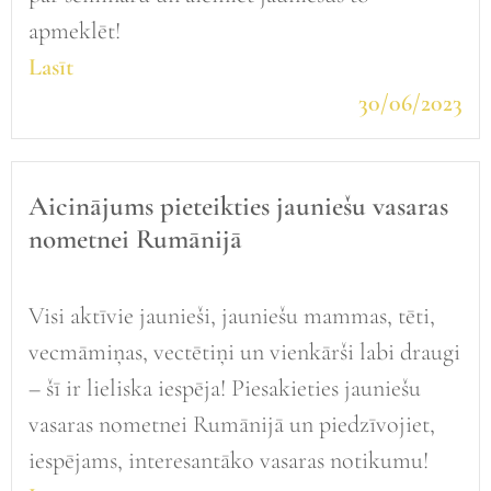
apmeklēt!
Lasīt
30/06/2023
Aicinājums pieteikties jauniešu vasaras
nometnei Rumānijā
Visi aktīvie jaunieši, jauniešu mammas, tēti,
vecmāmiņas, vectētiņi un vienkārši labi draugi
– šī ir lieliska iespēja! Piesakieties jauniešu
vasaras nometnei Rumānijā un piedzīvojiet,
iespējams, interesantāko vasaras notikumu!