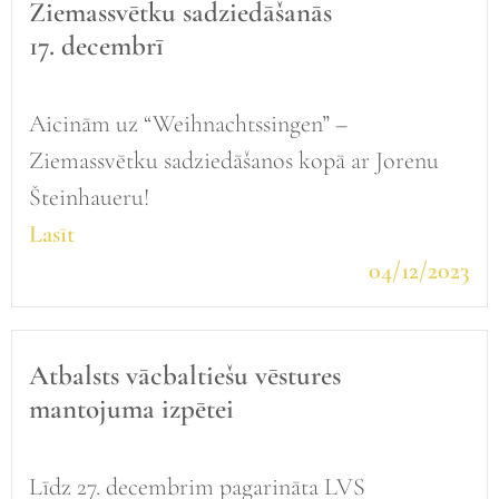
Ziemassvētku sadziedāšanās
17. decembrī
Aicinām uz “Weihnachtssingen” –
Ziemassvētku sadziedāšanos kopā ar Jorenu
Šteinhaueru!
Lasīt
04/12/2023
Atbalsts vācbaltiešu vēstures
mantojuma izpētei
Līdz 27. decembrim pagarināta LVS