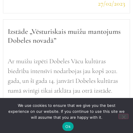
27/02/2023
Izstāde „Vēsturiskais muižu mantojums
Dobeles novadā”
Ar muižu izpēti Dobeles Vācu kultūras
biedrība intensīvi nodarbojas jau kopš 2021.
gada, un šī gada 14. janvārī Dobeles kultūras
namā svinīgi tikai atklāta jau otrā izstāde.
Lasīt
We use cookies to ensure that we give you the best
17/01/2023
experience on our website. If you continue to use this site we
will assume that you are happy with it.
Ok