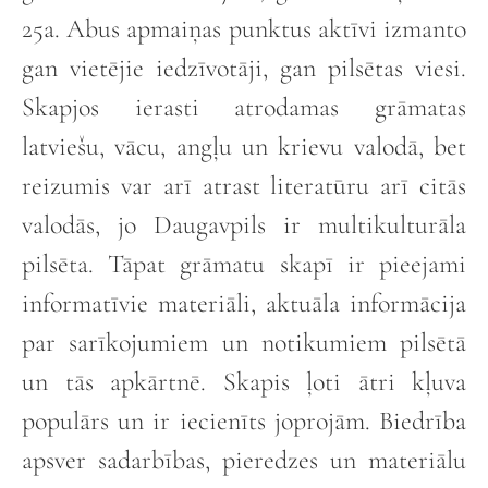
25a. Abus apmaiņas punktus aktīvi izmanto
gan vietējie iedzīvotāji, gan pilsētas viesi.
Skapjos ierasti atrodamas grāmatas
latviešu, vācu, angļu un krievu valodā, bet
reizumis var arī atrast literatūru arī citās
valodās, jo Daugavpils ir multikulturāla
pilsēta. Tāpat grāmatu skapī ir pieejami
informatīvie materiāli, aktuāla informācija
par sarīkojumiem un notikumiem pilsētā
un tās apkārtnē. Skapis ļoti ātri kļuva
populārs un ir iecienīts joprojām. Biedrība
apsver sadarbības, pieredzes un materiālu