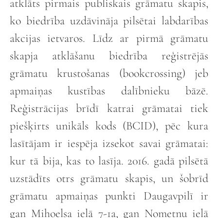
atklāts pirmais publiskais grāmatu skapis,
ko biedrība uzdāvināja pilsētai labdarības
akcijas ietvaros. Līdz ar pirmā grāmatu
skapja atklāšanu biedrība reģistrējās
grāmatu krustošanas (bookcrossing) jeb
apmaiņas kustības dalībnieku bāzē.
Reģistrācijas brīdī katrai grāmatai tiek
piešķirts unikāls kods (BCID), pēc kura
lasītājam ir iespēja izsekot savai grāmatai:
kur tā bija, kas to lasīja. 2016. gadā pilsētā
uzstādīts otrs grāmatu skapis, un šobrīd
grāmatu apmaiņas punkti Daugavpilī ir
gan Mihoelsa ielā 7-1a, gan Nometņu ielā