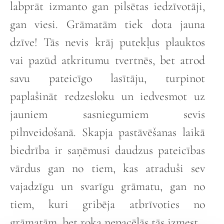
labprāt izmanto gan pilsētas iedzīvotāji,
gan viesi. Grāmatām tiek dota jauna
dzīve! Tās nevis krāj putekļus plauktos
vai pazūd atkritumu tvertnēs, bet atrod
savu pateicīgo lasītāju, turpinot
paplašināt redzesloku un iedvesmot uz
jauniem sasniegumiem sevis
pilnveidošanā. Skapja pastāvēšanas laikā
biedrība ir saņēmusi daudzus pateicības
vārdus gan no tiem, kas atraduši sev
vajadzīgu un svarīgu grāmatu, gan no
tiem, kuri gribēja atbrīvoties no
grāmatām, bet roka nepacēlās tās izmest.