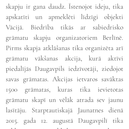
skapju ir gana daudz. Īstenojot ideju, tika
apskatīti un apmeklēti līdzīgi objekti
Vācijā. Biedrība tikās ar sabiedrisko
grāmatu skapju organizatoriem Berlīnē.
Pirms skapja atklāšanas tika organizēta arī
grāmatu vākšanas akcija, kurā aktīvi
piedalījās Daugavpils iedzīvotāji, ziedojot
savas grāmatas. Akcijas ietvaros savāktas
1500 grāmatas, kuras tika ievietotas
grāmatu skapī un vēlāk atrada sev jaunu
lasītāju. Starptautiskajā Jaunatnes dienā
2015. gada 12. augustā Daugavpilī tika