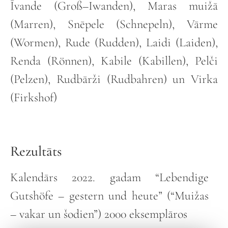
Īvande (Groß–Iwanden), Maras muižā
(Marren), Snēpele (Schnepeln), Vārme
(Wormen), Rude (Rudden), Laidi (Laiden),
Renda (Rönnen), Kabile (Kabillen), Pelči
(Pelzen), Rudbārži (Rudbahren) un Virka
(Firkshof)
Rezultāts
Kalendārs 2022. gadam “Lebendige
Gutshöfe – gestern und heute” (“Muižas
– vakar un šodien”) 2000 eksemplāros