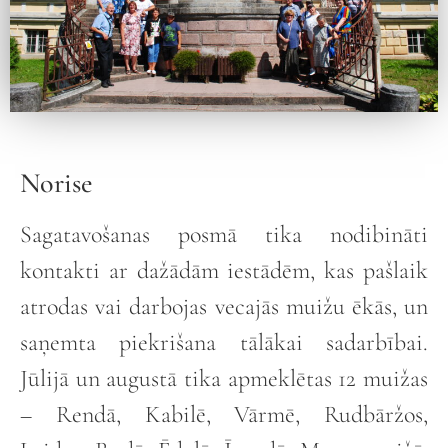
Norise
Sagatavošanas posmā tika nodibināti
kontakti ar dažādām iestādēm, kas pašlaik
atrodas vai darbojas vecajās muižu ēkās, un
saņemta piekrišana tālākai sadarbībai.
Jūlijā un augustā tika apmeklētas 12 muižas
– Rendā, Kabilē, Vārmē, Rudbāržos,