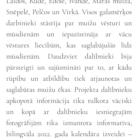
Laidos, Rudē, Ēdolē, Īvandē, Maras muižā,
Snēpelē, Pelčos un Virkā. Visos galamērķos
darbinieki stāstīja par muižu vēsturi un
mūsdienām un iepazīstināja ar vācu
vēstures liecībām, kas saglabājušās līdz
mūsdienām. Daudzviet dalībnieki bija
pārsteigti un sajūsmināti par to, ar kādu
rūpību un atbildību tiek atjaunotas un
saglabātas muižu ēkas. Projekta dalībnieku
apkopotā informācija tika tulkota vāciski
un kopā ar dalībnieku iesniegtajām
fotogrāfijām tika izmantota informatīva,
bilingvāla 2022. gada kalendāra izveidei –