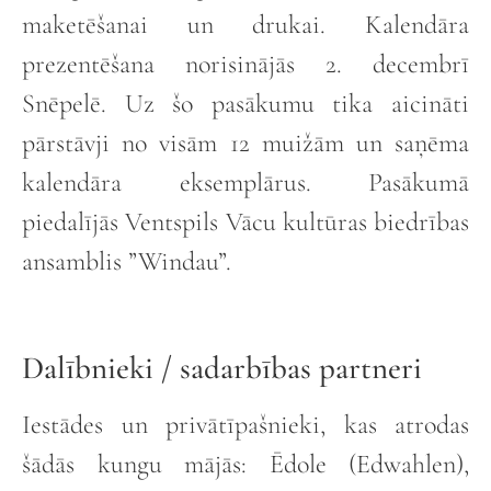
maketēšanai un drukai. Kalendāra
prezentēšana norisinājās 2. decembrī
Snēpelē. Uz šo pasākumu tika aicināti
pārstāvji no visām 12 muižām un saņēma
kalendāra eksemplārus. Pasākumā
piedalījās Ventspils Vācu kultūras biedrības
ansamblis ”Windau”.
Dalībnieki / sadarbības partneri
Iestādes un privātīpašnieki, kas atrodas
šādās kungu mājās: Ēdole (Edwahlen),